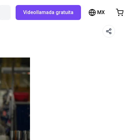
MX
Buscar en RBTX…
Videollamada gratuita
hopping Cart
t is empty
Browse the shop