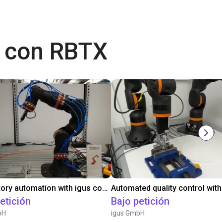
 con RBTX
Laboratory automation with igus cobot ReBeL 6DOF
etición
Bajo petición
bH
igus GmbH