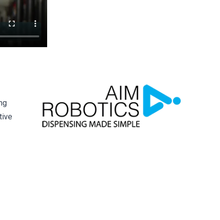
ng
tive