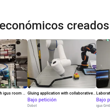
 económicos creados
Automated labeling with igus room gantry and a cab label printer
Gluing application with collaborative robot
Bajo petición
Bajo p
Dobot
igus Gm