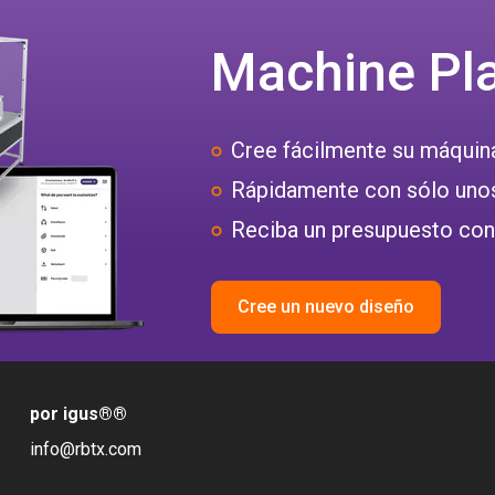
Machine Pl
Cree fácilmente su máquin
Rápidamente con sólo unos
Reciba un presupuesto con
Cree un nuevo diseño
por igus®
®
info@rbtx.com