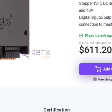
Stepper (ST), DC 
and 48V
Digital inputs/out
connection to mas
Plazo de entreg
IVA no incluido, gastos
$611.20
Add 
Free shop
Certification