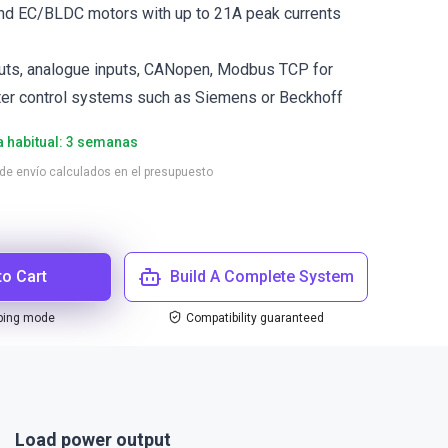
and EC/BLDC motors with up to 21A peak currents
puts, analogue inputs, CANopen, Modbus TCP for
ter control systems such as Siemens or Beckhoff
a habitual: 3 semanas
 de envío calculados en el presupuesto
to Cart
Build A Complete System
ping mode
Compatibility guaranteed
Load power output