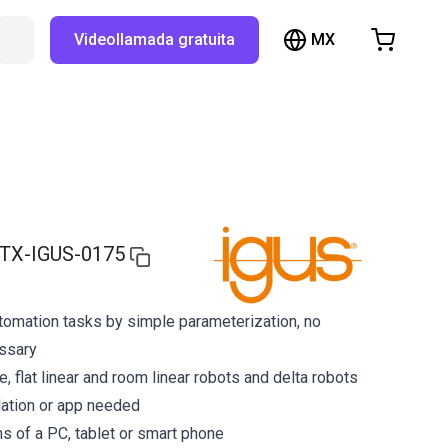
MX
Buscar en RBTX…
Videollamada gratuita
hopping Cart
t is empty
Browse the shop
TX-IGUS-0175
tomation tasks by simple parameterization, no
ssary
ne, flat linear and room linear robots and delta robots
lation or app needed
s of a PC, tablet or smart phone