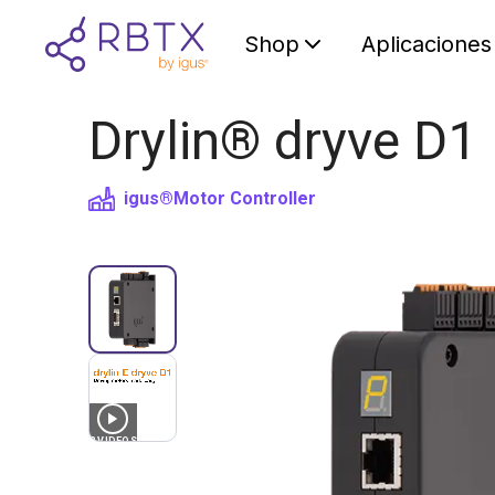
Shop
Aplicaciones
Drylin® dryve D1 
igus®
Motor Controller
3
VIDEOS