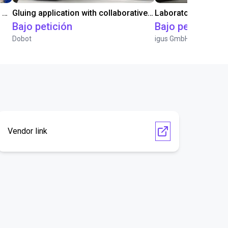
Automated labeling with igus room gantry and a cab label printer
Gluing application with collaborative robot
Bajo petición
Bajo petición
Dobot
igus GmbH
Vendor link