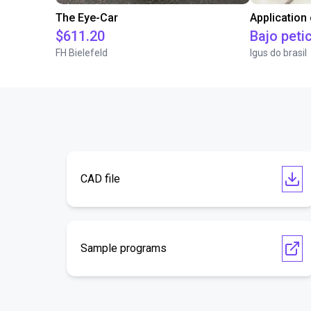
The Eye-Car
Application
$611.20
Bajo peti
FH Bielefeld
Igus do brasil
CAD file
Sample programs