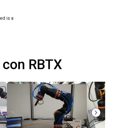
ed is a
 con RBTX