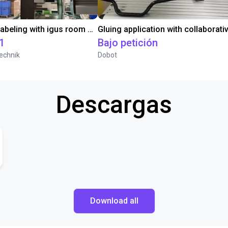
Automated labeling with igus room gantry and a cab label printer
1
Bajo petición
echnik
Dobot
Descargas
Download all