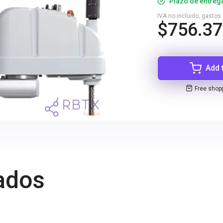
Plazo de entreg
IVA no incluido, gastos
$756.37
Add 
Free shop
ados