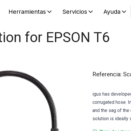
Herramientas
Servicios
Ayuda
S
Your car
tion for EPSON T6
Referencia
:
Sc
igus has developed
corrugated hose. I
and the sag of the 
solution is ideall