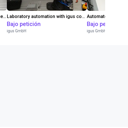
Gluing application with collaborative robot
Laboratory automation with igus cobot ReBeL 6DOF
Bajo petición
Bajo petición
igus GmbH
igus GmbH