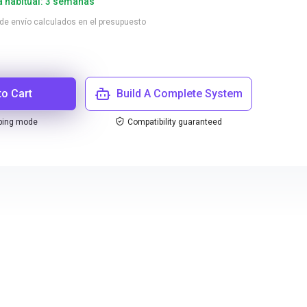
a habitual: 3 semanas
 de envío calculados en el presupuesto
to Cart
Build A Complete System
ping mode
Compatibility guaranteed