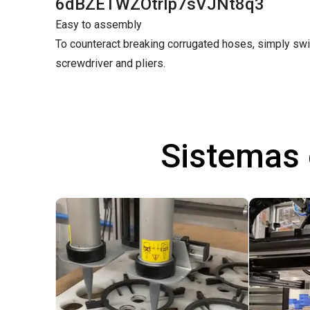
6dBZETWZOtrIp7sVJNt8q3
Easy to assembly
To counteract breaking corrugated hoses, simply swit
screwdriver and pliers.
Sistemas