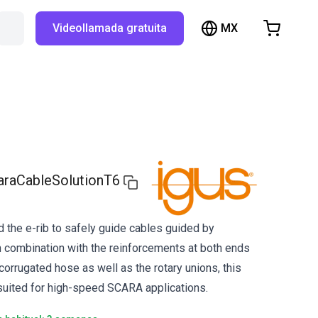
MX
Buscar en RBTX…
Videollamada gratuita
hopping Cart
t is empty
Browse the shop
araCableSolutionT6
 the e-rib to safely guide cables guided by
n combination with the reinforcements at both ends
corrugated hose as well as the rotary unions, this
y suited for high-speed SCARA applications.