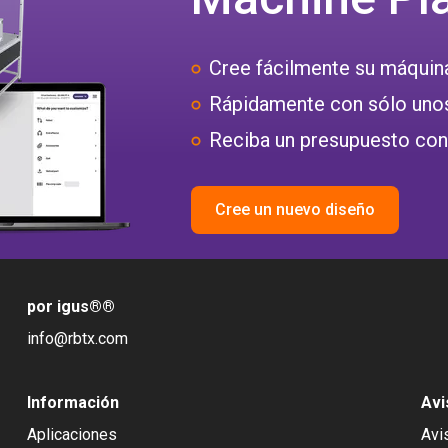
Cree fácilmente su máquin
Rápidamente con sólo unos
Reciba un presupuesto con
Cree un nuevo diseño
por igus®
®
info@rbtx.com
Información
Avi
Aplicaciones
Avi